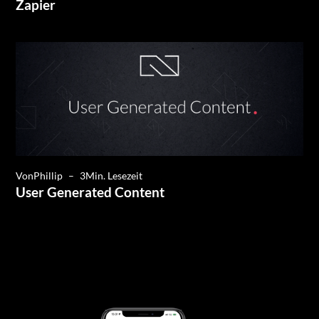
Zapier
Von
Phillip
–
3
Min. Lesezeit
User Generated Content