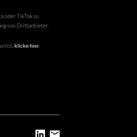
ta oder TikTok zu
ng von Drittanbieter.
illst,
klicke hier
.